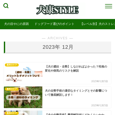
犬の目やにの原因
ドッグフード選びのポイント
【レベル別】犬のストレ
― ARCHIVES ―
2023年 12月
基本のケア
【犬の避妊・去勢】しなければよかった？性格の
変化や病気のリスクを解説
2023年12月3日
基本のケア
犬の去勢手術の適切なタイミングとその影響につ
いて徹底解説します！
2023年12月3日
基本のケア
【犬の去勢手術】費用解説何にどれくらいかか