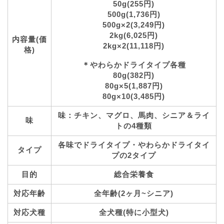
50g(255円)
500g(1,736円)
500g×2(3,249円)
2kg(6,025円)
内容量(価
2kg×2(11,118円)
格)
＊やわらかドライタイプ各種
80g(382円)
80g×5(1,887円)
80g×10(3,485円)
味：チキン、マグロ、馬肉、シニア＆ライ
味
トの4種類
各味でドライタイプ・やわらかドライタイ
タイプ
プの2タイプ
目的
総合栄養食
対応年齢
全年齢(2ヶ月~シニア)
対応犬種
全犬種(特に小型犬)