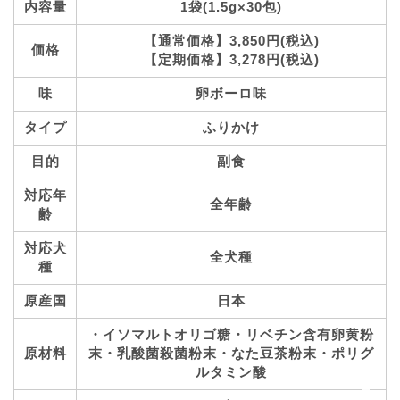
内容量
1袋(1.5g×30包)
【通常価格】3,850円(税込)
価格
【定期価格】3,278円(税込)
味
卵ボーロ味
タイプ
ふりかけ
目的
副食
対応年
全年齢
齢
ホーム
対応犬
全犬種
種
プロフィール
原産国
日本
・イソマルトオリゴ糖・リベチン含有卵黄粉
お問い合わせ
原材料
末・乳酸菌殺菌粉末・なた豆茶粉末・ポリグ
ルタミン酸
サイトマップ