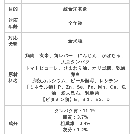
目的
総合栄養食
対応
全年齢
年齢
対応
全犬種
犬種
鶏肉、玄米、鶏レバー、にんじん、かぼちゃ、
大豆タンパク
トマトピューレ、ひまわり油、オリゴ糖、乾燥
原材
卵白
料名
卵殻カルシウム、ビール酵母、レシチン
【ミネラル類】P、Zn、Se、Fe、Mn、Cu、魚
油、粉末昆布、乳酸菌
【ビタミン類】E、B１、B2、D
タンパク質：11.1%
脂質：3.7%
成分
粗繊維：0.4%
灰分：1.2%