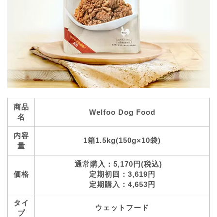
商品
Welfoo Dog Food
名
内容
1箱1.5kg(150g×10袋)
量
通常購入：5,170円(税込)
価格
定期初回：3,619円
定期購入：4,653円
タイ
ウェットフード
プ